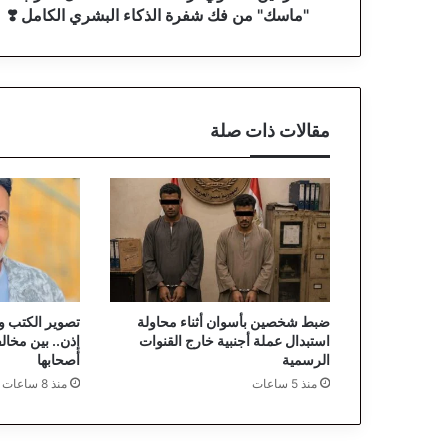
ي
"ماسك" من فك شفرة الذكاء البشري الكامل ❣️
ت
ر
ص
د
:
مقالات ذات صلة
G
r
o
k
-
5
.
.
ه
ضبط شخصين بأسوان أثناء محاولة
تصوير الكتب و
ل
استبدال عملة أجنبية خارج القنوات
إذن.. بين مخال
ا
الرسمية
أصحابها
ق
منذ 5 ساعات
منذ 8 ساعات
ت
ر
ب