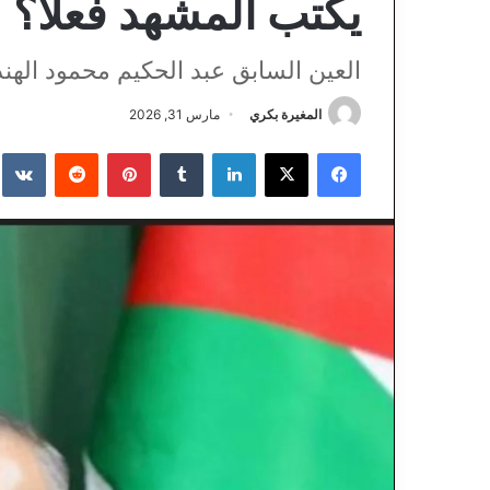
يكتب المشهد فعلاً؟
العين السابق عبد الحكيم محمود الهن
المغيرة بكري
مارس 31, 2026
فيسبوك
‫X
لينكدإن
‏Tumblr
بينتيريست
‏Reddit
‏te