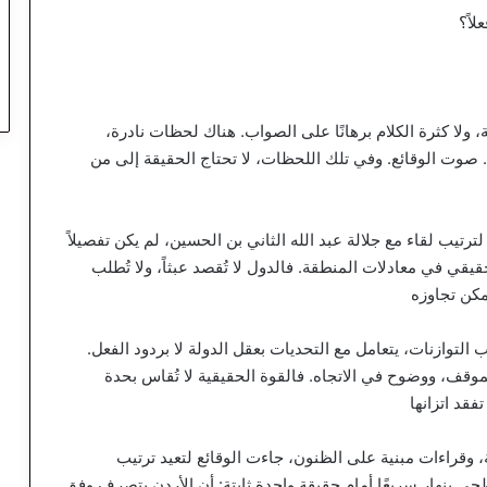
اً؟
 ولا كثرة الكلام برهانًا على الصواب. هناك لحظات نادرة،
 صوت الوقائع. وفي تلك اللحظات، لا تحتاج الحقيقة إلى من
ترتيب لقاء مع جلالة عبد الله الثاني بن الحسين، لم يكن تفصيلاً
يقي في معادلات المنطقة. فالدول لا تُقصد عبثاً، ولا تُطلب
مكن تجاوزه
ب التوازنات، يتعامل مع التحديات بعقل الدولة لا بردود الفعل.
موقف، ووضوح في الاتجاه. فالقوة الحقيقية لا تُقاس بحدة
قد اتزانها
قراءات مبنية على الظنون، جاءت الوقائع لتعيد ترتيب
طحي ينهار سريعًا أمام حقيقة واحدة ثابتة: أن الأردن يتصرف وفق