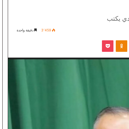
دي يكتب
3٬459
دقيقة واحدة
VKontak
Odnoklassniki
‫Pocket