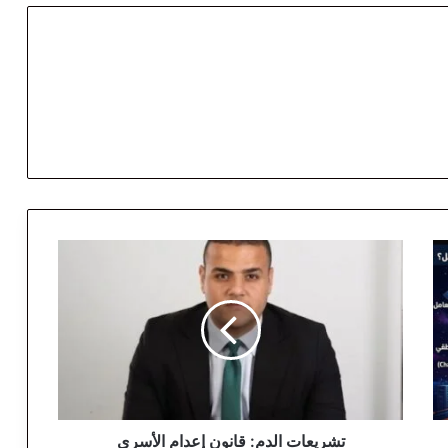
ت
ش
ر
ي
ع
ا
ت
ا
ل
د
تشريعات الدم: قانون إعدام الأسرى