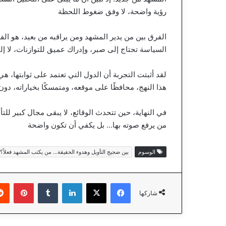
رؤية واضحة، لا وفق ضغوط اللحظة
الفرق بين من يدير المشهد ومن يراقبه من بعيد، هو الف
السياسة تحتاج إلى صبر، وإدراك عميق للتوازنات، لا إل
لقد أثبتت التجربة أن الدول التي تعتمد على ثوابتها، هي
هذا النهج، محافظًا على موقعه، ومتمسكًا بخياراته، دون أ
في النهاية، حين تتحدث الوقائع، لا يبقى مجال كبير للت
من يرفع صوته بها… بل يكفي أن تكون واضحة
الوسوم
بين ضجيج التأويل وهدوء الحقيقة… من يكتب المشهد فعلاً؟ 
فيسبوك
‫X
لينكدإن
‏Tumblr
بينتيريست
شاركها