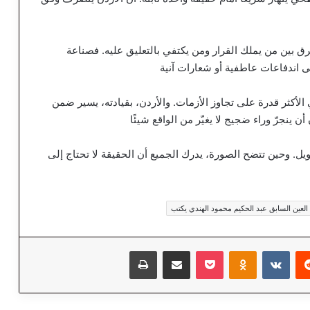
رق بين من يملك القرار ومن يكتفي بالتعليق عليه. فصناعة
ى اندفاعات عاطفية أو شعارات آنية
 الأكثر قدرة على تجاوز الأزمات. والأردن، بقيادته، يسير ضمن
ن ينجرّ وراء ضجيج لا يغيّر من الواقع شيئًا
أويل. وحين تتضح الصورة، يدرك الجميع أن الحقيقة لا تحتاج إلى
العين السابق عبد الحكيم محمود الهندي يكتب
‏Reddit
‏VKontakte
Odnoklassniki
‫Pocket
مشاركة عبر البريد
طباعة