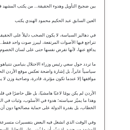
بين ضجيج التأويل وهدوء الحقيقة… من يكتب المشهد فعل
العين السابق عبد الحكيم محمود الهندي يكتب
في دهاليز السياسة، لا يكون الصخب دليلاً على الحقيقة،
تتراجع فيها الأصوات المرتفعة، ليبرز صوت واحد فقط…
يدافع عنها، لأنها تفرض نفسها حتى على لسان الخصوم
ما تردد حول سعي رئيس وزراء الاحتلال بنيامين نتنياهو ل
سياسياً عابراً، بل إشارة واضحة تعكس موقع الأردن الحق
مواقفها إلا عندما تكون مؤثرة، قادرة، وصاحبة وزن لا ي
الأردن لم يكن يومًا لاعبًا هامشيًا، بل ظل حاضرًا في قل
وهذا ما يميّز سياسته؛ هدوء في الأسلوب، وثبات في ال
الخطاب، بل بقدرة الدولة على حماية مصالحها دون أن تف
وفي الوقت الذي انشغل فيه البعض بتفسيرات متسرعة، و
المشهد من جديد. إذ تبيّن أن ما يُبنى على التحليل الس