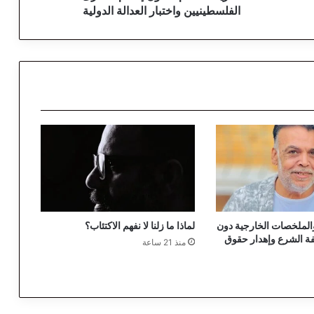
م
الفلسطينيين واختبار العدالة الدولية
:
ق
ا
ن
و
ن
إ
ع
د
ا
م
ا
ل
أ
الملخصات الخارجية دون
لماذا ما زلنا لا نفهم الاكتئاب؟
س
فة الشرع وإهدار حقوق
منذ 21 ساعة
ر
ى
ا
ل
ف