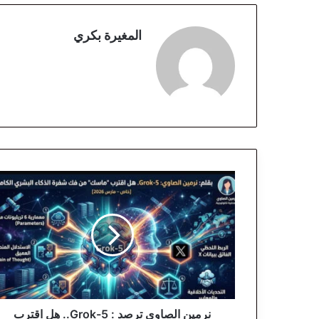
المغيرة بكري
ن
ر
م
ي
ن
ا
ل
ص
ا
و
نرمين الصاوي ترصد : Grok-5.. هل اقترب