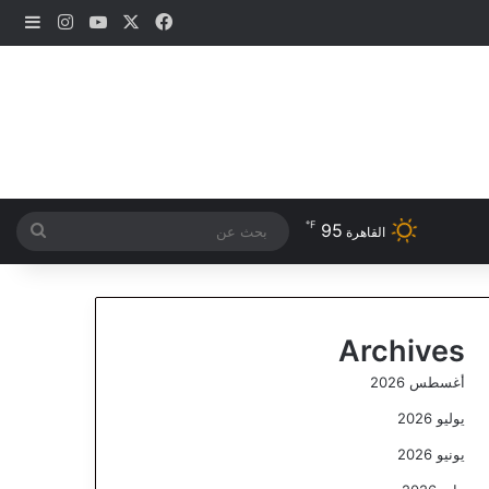
‫X
فيسبوك
‫YouTube
انستقرام
إضاف
℉
95
بحث
القاهرة
عن
Archives
أغسطس 2026
يوليو 2026
يونيو 2026