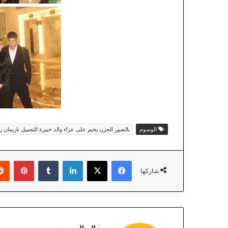
الوسوم
بالصور الحزن يخيم على عزاء والد خبيرة التجميل ناريمان ر
فيسبوك
‫X
لينكدإن
‏Tumblr
بينتيريست
شاركها