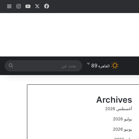
‫X
فيسبوك
‫YouTube
انستقرام
إضاف
℉
89
بحث
القاهرة
عن
Archives
أغسطس 2026
يوليو 2026
يونيو 2026