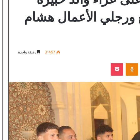
ع ورجلي الأعمال هشام
3٬457
دقيقة واحدة
VKontak
Odnoklassniki
‫Pocket