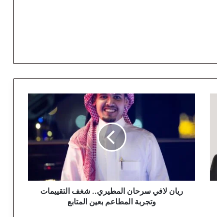
ر
ي
ا
ن
ل
ا
ف
ي
س
ر
ريان لافي سرحان المطيري.. شغف التقييمات
ح
وتجربة المطاعم بعين المتابع
ا