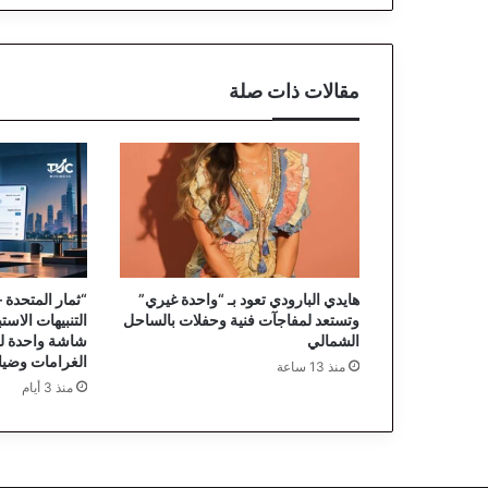
ل
ك
ا
ن
مقالات ذات صلة
ت
ا
ل
م
ق
ب
ر
ة
ا
هايدي البارودي تعود بـ “واحدة غيري”
ل
وتستعد لمفاجآت فنية وحفلات بالساحل
م
الشمالي
شاشة واحدة ل
ص
الغرامات وضيا
منذ 13 ساعة
ر
منذ 3 أيام
ي
ة
ا
ل