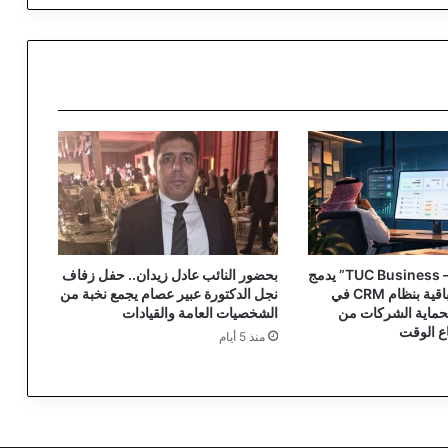
ن
ا
ل
م
ط
ي
ر
ي
.
.
ش
غ
ف
“ثمار المتحدة – TUC Business” يدمج
بحضور النائب عادل زيدان.. حفل زفاف
ا
التنبيهات الاستباقية بنظام CRM في
نجل الدكتورة عبير عصام يجمع نخبة من
ل
حماية الشركات من
الشخصيات العامة والقيادات
ت
ع الوقت
منذ 5 أيام
ق
ي
ي
م
ا