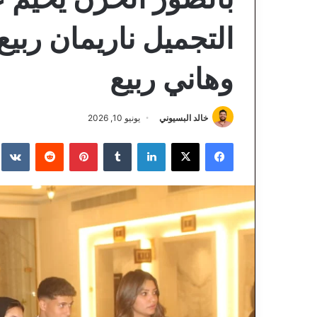
التجميل ناريمان ربي
وهاني ربيع
خالد البسيوني
يونيو 10, 2026
فيسبوك
‫X
لينكدإن
‏Tumblr
بينتيريست
‏Reddit
‏te