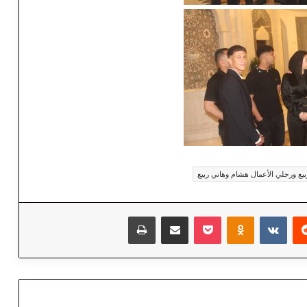
بيع ورجلي الأعمال هشام وهاني ربيع
‏Reddit
‏VKontakte
Odnoklassniki
‫Pocket
مشاركة عبر البريد
طباعة