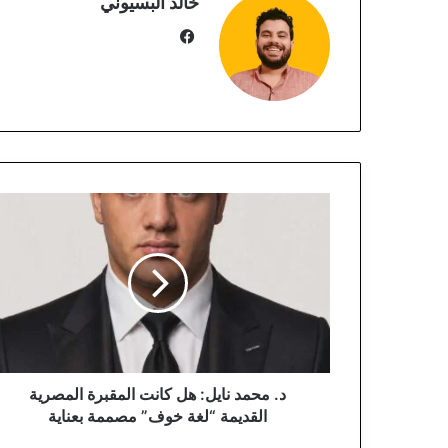
خالد البسيوني
في
سب
وك
د
.
م
ح
م
د
ن
ا
ي
ل
د. محمد نايل: هل كانت المقبرة المصرية
:
القديمة “لغة خوف” مصممة بعناية
ه