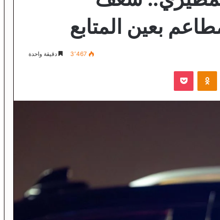
طاعم بعين المتابع
3٬467
دقيقة واحدة
VKontak
Odnoklassniki
‫Pocket