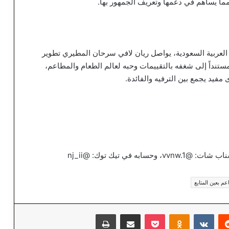
مما يساهم في دعمها وتعريف الجمهور بها.
العربية السعودية، يواصل ريان لافي سرحان المطيري تطوير
ستنداً إلى شغفه بالتقييمات وحبه لعالم الطعام والمطاعم،
فيد يجمع بين الترفيه والفائدة.
في تيك توك: @nj_ii
م بعين المتابع
‏Reddit
‏VKontakte
Odnoklassniki
‫Pocket
مشاركة عبر البريد
طباعة