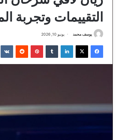
التقييمات وتجربة الم
يوسف محمد
يونيو 10, 2026
فيسبوك
‫X
لينكدإن
‏Tumblr
بينتيريست
‏Reddit
‏te