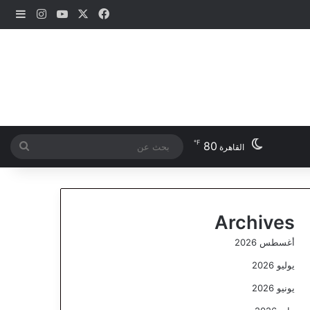
‫X
فيسبوك
‫YouTube
انستقرام
إضاف
℉
80
بحث
القاهرة
عن
Archives
أغسطس 2026
يوليو 2026
يونيو 2026