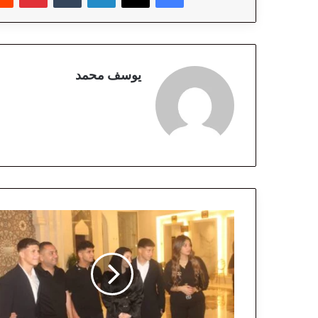
يوسف محمد
ب
ا
ل
ص
و
ر
ا