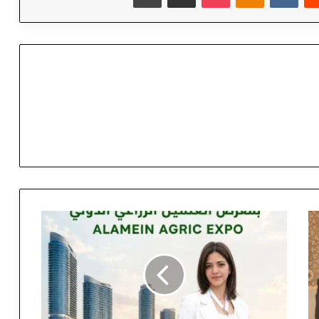
إ
ي
م
ا
ن
ج
ل