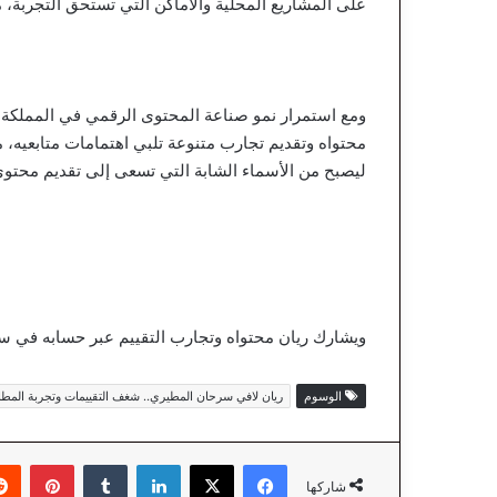
على المشاريع المحلية والأماكن التي تستحق التجربة، 
ومع استمرار نمو صناعة المحتوى الرقمي في المملكة 
محتواه وتقديم تجارب متنوعة تلبي اهتمامات متابعيه، م
ليصبح من الأسماء الشابة التي تسعى إلى تقديم محتوى م
ويشارك ريان محتواه وتجارب التقييم عبر حسابه في سناب شات: @vvnw.1، وحسابه 
الوسوم
ريان لافي سرحان المطيري.. شغف التقييمات وتجربة المطاع
فيسبوك
‫X
لينكدإن
‏Tumblr
بينتيريست
شاركها