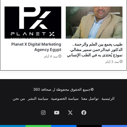
طبيب يجمع بين العلم والرحمة..
Planet X Digital Marketing
الدكتور عبدالرحمن سمير مشالي
Agency Egypt
نموذج يُحتذى به في الطب الإنساني
منذ 4 أيام
منذ 3 أيام
©جميع الحقوق محفوظة ل
صحافة 360
الرئيسية
تواصل معنا
سياسة الخصوصية
سياسة النشر
من نحن
فيسبوك
‫X
‫YouTube
انستقرام