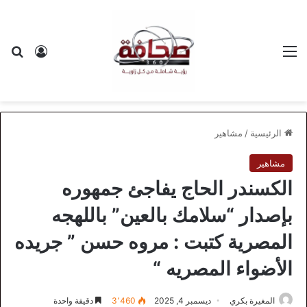
القائمة
بح
تسجيل ا
الرئيسية
/
مشاهير
مشاهير
الكسندر الحاج يفاجئ جمهوره
بإصدار “سلامك بالعين” باللهجه
المصرية كتبت : مروه حسن ” جريده
الأضواء المصريه “
المغيرة بكري
ديسمبر 4, 2025
3٬460
دقيقة واحدة