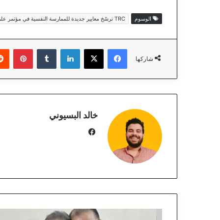
الوسوم
TRC ترسّخ معايير جديدة للممارسة النفسية في مؤتمر علمي يضع حدًا للفوضى المهنية في سوق الكوتشينج
فيسبوك
‫X
لينكدإن
‏Tumblr
بينتيريست
شاركها
خالد البسيوني
في
سب
وك
ا