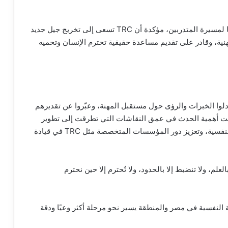
وألقت د/ منة أبوزيد كلمة مؤثرة عبّرت فيها عن تقديرها لمسيرة المتدربين، مؤكدة أن TRC تسعى إلى تخريج جيل جديد
هنية، وقادر على تقديم مساعدة حقيقية تحترم الإنسان وتحميه
دلوا الخبرات والرؤى حول مستقبل المهنة، وعبّروا عن تقديرهم
ست أهمية الحدث في عمق النقاشات التي تطرقت إلى تطوير
التشريعات المهنية، ووضع معايير موحدة للممارسات النفسية، وتعزيز دور المؤسسات المتخصصة مثل TRC في قيادة
العلم، ولا تنضبط إلا بالحدود، ولا تُحترم إلا حين نحترم
 النفسية في مصر والمنطقة يسير نحو مرحلة أكثر وعيًا ودقة