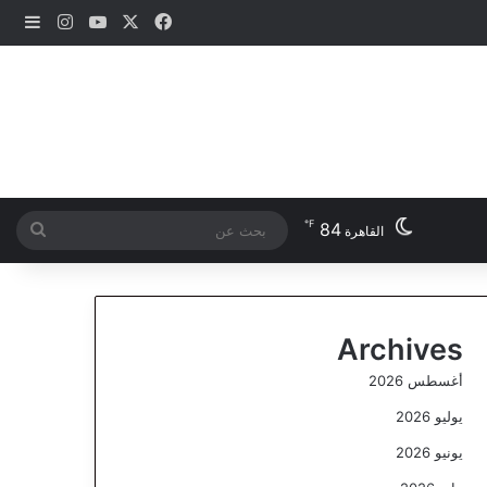
‫X
فيسبوك
‫YouTube
انستقرام
إضاف
℉
84
بحث
القاهرة
عن
Archives
أغسطس 2026
يوليو 2026
يونيو 2026