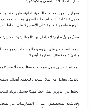
ممارسات العلاج النفسي والكوتشينج.
ومع ازدياد رواج مجالات التنمية الذاتية، ظهرت تحديات 
ضرورة بناء مهنة قائمة على الأسس لا على الخلط العش
فصلٌ مهنيٌّ صارم: لا تداخل بين “المعالج” و“الكوتش” ول
أجمع المتحدثون على أن وضوح المصطلحات هو حجر الأس
مبادئ علمية طال انتظارها، أهمها:
المعالج النفسي يعمل مع حالات تتطلّب تدخلًا علاجيًا م
الكوتش يتعامل مع عملاء يسعون لتحقيق أهداف وتنمي
الخلط بين الدورين يمثل خطأ مهنيًا جسيمًا، يربك المجت
وقد شدد المتخصصون على أن الممارسات غير المنضب