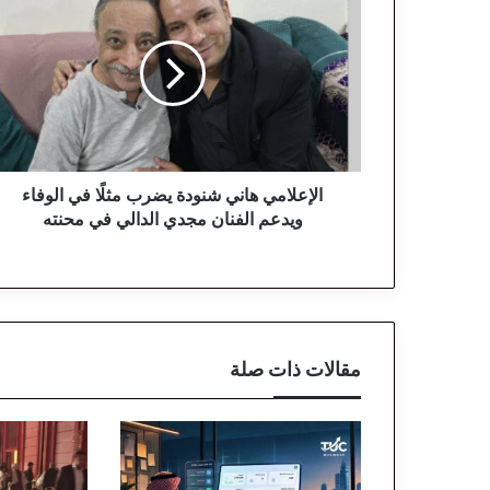
ل
إ
ع
ل
ا
م
ي
ه
ا
الإعلامي هاني شنودة يضرب مثلًا في الوفاء
ن
ويدعم الفنان مجدي الدالي في محنته
ي
ش
ن
و
د
ة
مقالات ذات صلة
ي
ض
ر
ب
م