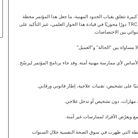
كبيرة تتعلق بغياب الحدود المهنية، ما جعل هذا المؤتمر محطة
محورية لإعادة ضبط اتجاهات السوق. وقد لعب مجتمع TRC دورًا محوريًا في قيادة هذا الحوار العلمي، عبر التأكيد على
وائي بين الاختصاصات.
ا مساواة بين “الحالة” و“العميل”
اس لأي ممارسة مهنية آمنة. وقد جاء برنامج المؤتمر ليرسّخ
بنيًا على تشخيص، تقنيات علاجية، إطار قانوني ورقابي.
ة مهارات، دون تشخيص أو تدخل علاجي.
مع ويعرّض الأفراد لممارسات غير آمنة.
طة التي ظهرت في سوق الصحة النفسية خلال السنوات