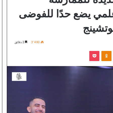
لمي يضع حدًا للفوضى
وتشينج
3٬490
2 دقائق
VKontak
Odnoklassniki
‫Pocket