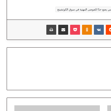
‏Reddit
‏VKontakte
Odnoklassniki
‫Pocket
مشاركة عبر البريد
طباعة
ل