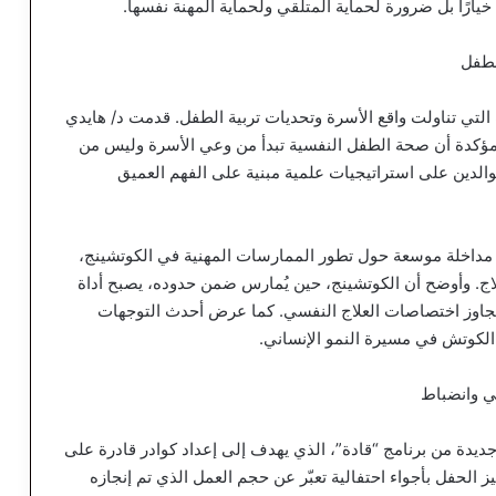
 خيارًا بل ضرورة لحماية المتلقي ولحماية المهنة نفسها.
لطفل
تي تناولت واقع الأسرة وتحديات تربية الطفل. قدمت د/ هايدي
، مؤكدة أن صحة الطفل النفسية تبدأ من وعي الأسرة وليس من
الدين على استراتيجيات علمية مبنية على الفهم العميق
جهته، قدم د/ هشام نوار – مؤسس مجتمع TRC – مداخلة موسعة حول تطور الممارسات المهنية في الكوتشينج،
اج. وأوضح أن الكوتشينج، حين يُمارس ضمن حدوده، يصبح أداة
تجاوز اختصاصات العلاج النفسي. كما عرض أحدث التوجهات
 الكوتش في مسيرة النمو الإنساني.
ي وانضباط
دة من برنامج “قادة”، الذي يهدف إلى إعداد كوادر قادرة على
 الحفل بأجواء احتفالية تعبّر عن حجم العمل الذي تم إنجازه