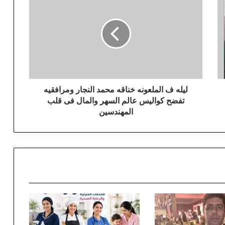
ي
ل
ه
ف
ا
ل
م
ل
ع
ليله ف الملعونه خناقه محمد النجار ومرافقيه
و
تفضح كواليس عالم السهر والمال فى قلب
ن
المهندسين
ه
خ
ن
ا
ق
ه
م
ح
م
د