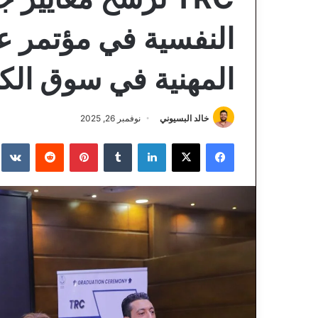
النفسية في مؤتمر ع
المهنية في سوق الك
خالد البسيوني
نوفمبر 26, 2025
فيسبوك
‫X
لينكدإن
‏Tumblr
بينتيريست
‏Reddit
‏te